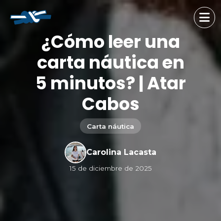
¿Cómo leer una
carta náutica en
5 minutos? | Atar
Cabos
Carta náutica
Carolina Lacasta
15 de diciembre de 2025